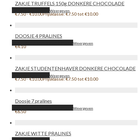
ZAKJE TRUFFELS 150g DONKERE CHOCOLADE
Opties selecteren
Weergeven
€
7.50
-
€
10.00
Prijsklasse: €7.50 tot €10.00
DOOSJE 4 PRALINES
Toevoegen aan winkelwagen
Weergeven
€
4.10
ZAKJE STUDENTENHAVER DONKERE CHOCOLADE
Opties selecteren
Weergeven
€
7.50
-
€
10.00
Prijsklasse: €7.50 tot €10.00
Doosje 7 pralines
Toevoegen aan winkelwagen
Weergeven
€
6.50
ZAKJE WITTE PRALINES