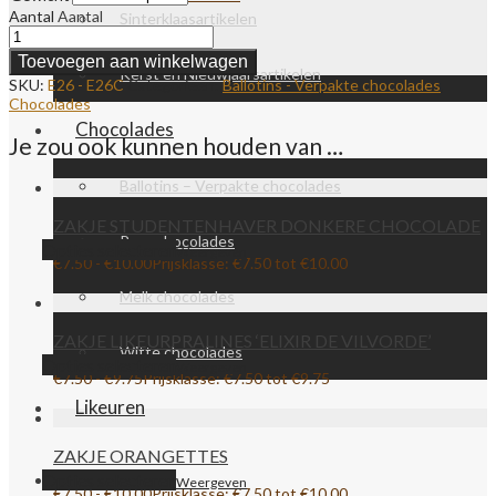
Aantal
Aantal
Sinterklaasartikelen
Toevoegen aan winkelwagen
Kerst en Nieuwjaarsartikelen
SKU:
E26 - E26C
Categorieën:
Ballotins - Verpakte chocolades
,
Chocolades
Chocolades
Je zou ook kunnen houden van …
Ballotins – Verpakte chocolades
ZAKJE STUDENTENHAVER DONKERE CHOCOLADE
Pure chocolades
Opties selecteren
Weergeven
€
7.50
-
€
10.00
Prijsklasse: €7.50 tot €10.00
Melk chocolades
ZAKJE LIKEURPRALINES ‘ELIXIR DE VILVORDE’
Witte chocolades
Opties selecteren
Weergeven
€
7.50
-
€
9.75
Prijsklasse: €7.50 tot €9.75
Likeuren
ZAKJE ORANGETTES
Roomijs
Opties selecteren
Weergeven
€
7.50
-
€
10.00
Prijsklasse: €7.50 tot €10.00