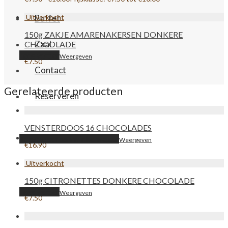
Buffet
150g ZAKJE AMARENAKERSEN DONKERE
Zaal
CHOCOLADE
Lees verder
Weergeven
€
7.50
Contact
Gerelateerde producten
Reserveren
VENSTERDOOS 16 CHOCOLADES
0
Toevoegen aan winkelwagen
Weergeven
€
16.90
150g CITRONETTES DONKERE CHOCOLADE
Lees verder
Weergeven
€
7.50