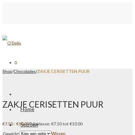
0
Shop
/
Chocolades
/
ZAKJE CERISETTEN PUUR
ZAKJE CERISETTEN PUUR
Home
€
7.50
-
€
10.00
Prijsklasse: €7.50 tot €10.00
Seizoen
Wissen
Gewicht