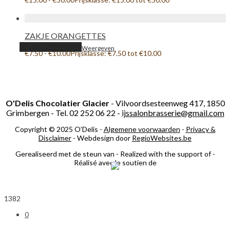
ZAKJE ORANGETTES
Opties selecteren
Weergeven
€
7.50
-
€
10.00
Prijsklasse: €7.50 tot €10.00
O'Delis Chocolatier Glacier
- Vilvoordsesteenweg 417, 1850
Grimbergen - Tel. 02 252 06 22 -
ijssalonbrasserie@gmail.com
Copyright © 2025 O’Delis -
Algemene voorwaarden
-
Privacy &
Disclaimer
- Webdesign door
RegioWebsites.be
Gerealiseerd met de steun van - Realized with the support of -
Réalisé avec le soutien de
1382
0