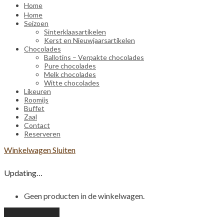
Home
Home
Seizoen
Sinterklaasartikelen
Kerst en Nieuwjaarsartikelen
Chocolades
Ballotins – Verpakte chocolades
Pure chocolades
Melk chocolades
Witte chocolades
Likeuren
Roomijs
Buffet
Zaal
Contact
Reserveren
Winkelwagen
Sluiten
Updating…
Geen producten in de winkelwagen.
Verder winkelen