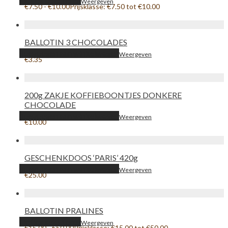
Opties selecteren
Weergeven
€
7.50
-
€
10.00
Prijsklasse: €7.50 tot €10.00
BALLOTIN 3 CHOCOLADES
Toevoegen aan winkelwagen
Weergeven
€
3.35
200g ZAKJE KOFFIEBOONTJES DONKERE
CHOCOLADE
Toevoegen aan winkelwagen
Weergeven
€
10.00
GESCHENKDOOS ‘PARIS’ 420g
Toevoegen aan winkelwagen
Weergeven
€
25.00
BALLOTIN PRALINES
Opties selecteren
Weergeven
€
15.00
-
€
50.00
Prijsklasse: €15.00 tot €50.00